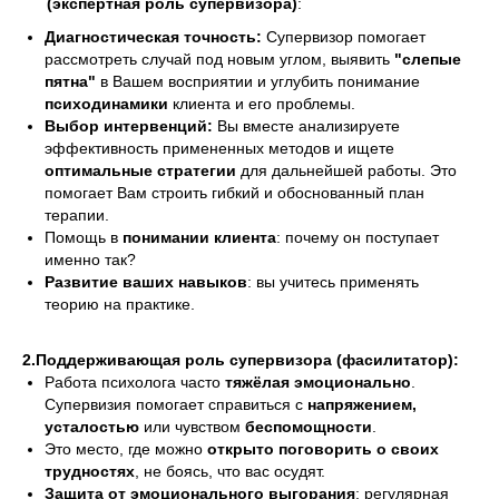
(экспертная роль супервизора)
:
Диагностическая точность:
Супервизор помогает
рассмотреть случай под новым углом, выявить
"слепые
пятна"
в Вашем восприятии и углубить понимание
психодинамики
клиента и его проблемы.
Выбор интервенций:
Вы вместе анализируете
эффективность примененных методов и ищете
оптимальные стратегии
для дальнейшей работы. Это
помогает Вам строить гибкий и обоснованный план
терапии.
Помощь в
понимании клиента
: почему он поступает
именно так?
Развитие ваших навыков
: вы учитесь применять
теорию на практике.
2.Поддерживающая роль супервизора (фасилитатор):
Работа психолога часто
тяжёлая эмоционально
.
Супервизия помогает справиться с
напряжением,
усталостью
или чувством
беспомощности
.
Это место, где можно
открыто поговорить о своих
трудностях
, не боясь, что вас осудят.
Защита от эмоционального выгорания
: регулярная